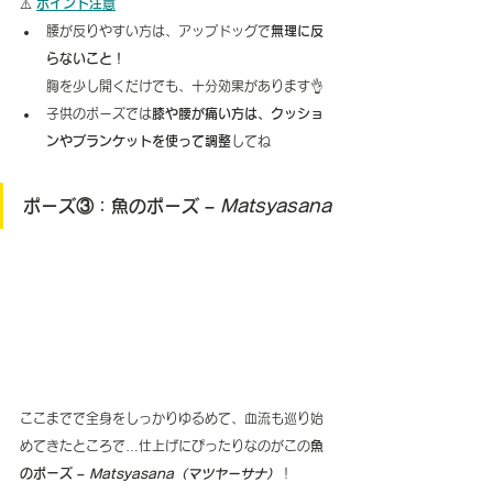
⚠️
ポイント注意
腰が反りやすい方は、アップドッグで
無理に反
らないこと！
胸を少し開くだけでも、十分効果があります👌
子供のポーズでは
膝や腰が痛い方は、クッショ
ンやブランケットを使って調整
してね
ポーズ③：魚のポーズ – 
Matsyasana
ここまでで全身をしっかりゆるめて、血流も巡り始
めてきたところで…仕上げにぴったりなのがこの
魚
のポーズ – 
Matsyasana（マツヤーサナ）
！