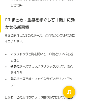
してね🌬️
🧘‍♀️ まとめ：全身をほぐして「顔」に効
かせる新習慣
今回ご紹介した3つのポーズ、どれもシンプルなのに
すごいんです。
アップドッグ
で胸を開いて、血流とリンパを巡
らせる
子供のポーズ
でしっかりリラックスして、流れ
を整える
魚のポーズ
で首〜フェイスラインをリフトアッ
プ！
しかも、この流れをゆっくり繰り返すだけで、
たる
み予防・姿勢改善・肌ツヤアップ
…と、美容にも健
康にもいいことづくし♪