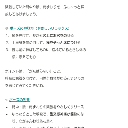
緊張していた背中や腰、肩まわりを、ふわ〜っと解
放してあげましょう。
💡
ポーズのやり方（やさしいリラックス）
膝を曲げて、
かかとの上にお尻をのせる
上半身を前に倒して、
額をそっと床につける
腕は前に伸ばしてもOK、疲れているときは体の
横に添えても◎
ポイントは、「がんばらない」こと。
呼吸に意識を向けて、自然と身体がゆるんでいくの
を感じてみてくださいね。
✨ 
ポーズの効果
背中・腰・肩まわりの緊張を
やさしくリリース
ゆったりとした呼吸で、
副交感神経が優位に
な
り、心がふんわり落ち着く