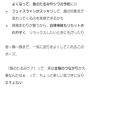
よくなって、首のたるみやシワの予防
に◎
フェイスラインがスッキリ
して、顔の印象まで
変わってくるのを実感できるかも
背骨まわりが整うから、
自律神経もリセットさ
れやすく
、リラックスしたいときにもぴったり
首〜胸〜顔まで、一気に巡りをよくしてくれるこの
ポーズ。
 「顔のたるみケア」って、実は
全身のつながり
が大
事なんだなぁ…って、ちょっと新しい気づきになり
ますよね💡