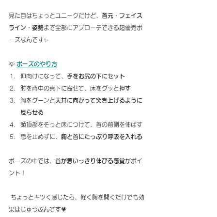
見た目はちょっとユニークだけど、
首元・フェイス
ライン・姿勢
まで全部にアプローチできる超優秀ポ
ーズなんです✨
💡 
ポーズのやり方
仰向けになって、
手をお尻の下にセット
肘を背中の真下に寄せて、床をグッと押す
胸をグーンと
天井に向かって突き上げるように
反らせる
頭頂部をそっと床につけて、首の前側を伸ばす
息を止めずに、
胸と首にたっぷり呼吸を入れる
ポーズの中では、
首が思いっきり伸びる感覚
がポイ
ント！
 ちょっとキツく感じたら、軽く胸を開くだけでも効
果はじゅうぶんです💗