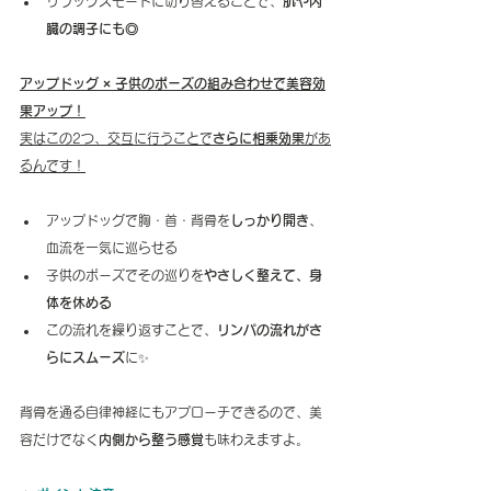
リラックスモードに切り替えることで、
肌や内
臓の調子にも◎
アップドッグ × 子供のポーズの組み合わせで美容効
果アップ！
実はこの2つ、交互に行うことで
さらに相乗効果
があ
るんです！
アップドッグで胸・首・背骨を
しっかり開き
、
血流を一気に巡らせる
子供のポーズでその巡りを
やさしく整えて、身
体を休める
この流れを繰り返すことで、
リンパの流れがさ
らにスムーズ
に✨
背骨を通る自律神経にもアプローチできるので、美
容だけでなく
内側から整う感覚
も味わえますよ。