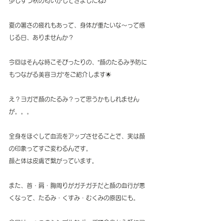
少しずつ秋の匂いがしてきましたね♪
夏の暑さの疲れもあって、身体が重たいな～って感
じる日、ありませんか？
今回はそんな時こそぴったりの、”顔のたるみ予防に
もつながる美容ヨガ”をご紹介します🌟
え？ヨガで顔のたるみ？って思うかもしれません
が。。。
全身をほぐして血流をアップさせることで、実は顔
の印象ってすご変わるんです。
顔と体は皮膚で繋がっています。
また、首・肩・胸周りがガチガチだと顔の血行が悪
くなって、たるみ・くすみ・むくみの原因にも。