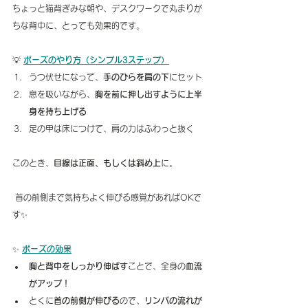
ちょっと猫背ぎみな朝や、デスクワークで丸まりが
ちな背中に、とっても効果的です。
💡 
ポーズのやり方（シンプル3ステップ）
うつ伏せになって、
手のひらを肩の下
にセット
息を吸いながら、
胸を前に押し出すように上半
身を持ち上げる
足の甲は床につけて、肩の力はふわっと抜く
このとき、
目線は正面、もしくは斜め上
に。
 首の前側まで気持ちよく伸びる感覚があればOKで
す✨
✨ 
ポーズの効果
胸と背中をしっかり伸ばす
ことで、全身の
血流
がアップ！
とくに
首の前側が伸びる
ので、
リンパの流れが