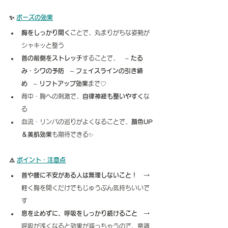
✨ 
ポーズの効果
胸をしっかり開く
ことで、丸まりがちな姿勢が
シャキッと整う
首の前側をストレッチ
することで、 – 
たる
み・シワの予防
 – 
フェイスラインの引き締
め
 – 
リフトアップ効果
まで♡
背中・胸への刺激で、
自律神経も整いやすく
な
る
血流・リンパの巡りがよくなることで、
顔色UP
＆美肌効果
も期待できる✨
⚠️ 
ポイント・注意点
首や腰に不安がある人は無理しないこと！
 → 
軽く胸を開くだけでもじゅうぶん気持ちいいで
す
息を止めずに、呼吸をしっかり続けること
 → 
呼吸が浅くなると効果が減っちゃうので、意識