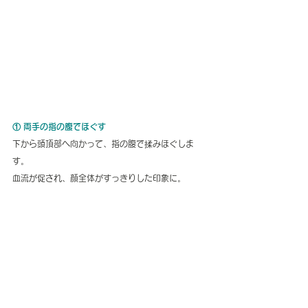
① 両手の指の腹でほぐす
下から頭頂部へ向かって、指の腹で揉みほぐしま
す。
血流が促され、顔全体がすっきりした印象に。