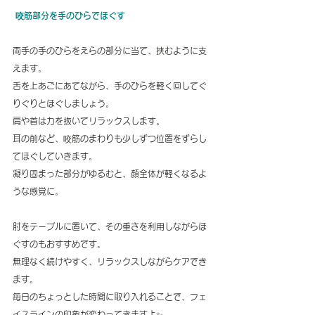
 咬筋部分を手のひらでほぐす
両手の手のひらをえらの部分に当て、挟むように支
えます。
舌を上あごにあてながら、手のひらを軽く回してぐ
りぐりとほぐしましょう。
肩や首は力を抜いてリラックスします。
耳の前など、咬筋のまわりも少しずつ位置をずらし
てほぐしていきます。
凝り固まった部分がゆるむと、顔全体が軽くなるよ
うな感覚に。
肘をテーブルに置いて、その重さを利用しながらほ
ぐすのもおすすめです。
無理なく続けやすく、リラックスしながらケアでき
ます。
毎日のちょっとした時間に取り入れることで、フェ
イスラインの印象が変わってきますよ✨