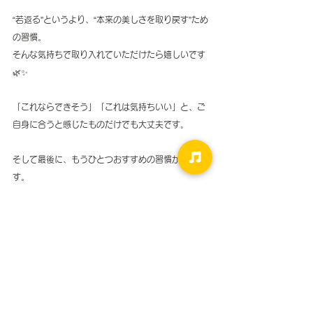
“若返る”というより、“本来の美しさを取り戻す”ため
の習慣。
そんな気持ちで取り入れていただけたら嬉しいです
🌿✨
「これならできそう」「これは気持ちいい」と、ご
自身に合うと感じたものだけでも大丈夫です。
そして最後に、もうひとつおすすめの習慣がありま
す。
それは 、
“常に笑顔で口角を上げておくこと”
とくに外出先やスーパーなどで、ふと機嫌が悪そう
な人を見かけること、ありませんか？