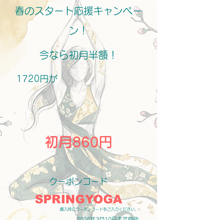
​春のスタート応援キャンペー
ン！​​
​今なら初月半額！​​
1720円が​
初月860円
​クーポンコード​​
SPRINGYOGA
​購入時にクーポンコードをご入力ください。
2026年3月10日まで有効​