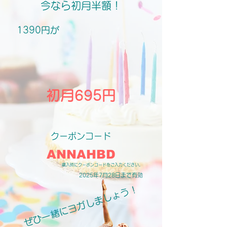
​今なら初月半額！​​
1390円が​
初月695円
​クーポンコード​​
ANNAHBD
​購入時にクーポンコードをご入力ください。
2025年7月28日まで有効​
ぜひ一緒にヨガしましょう！​​