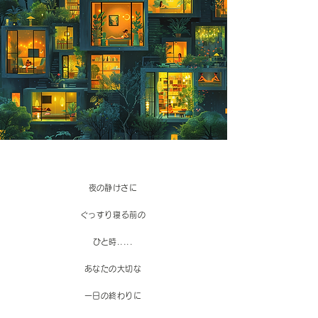
​夜の静けさに
ぐっすり寝る前の
​ひと時.....
あなたの大切な
一日の終わりに