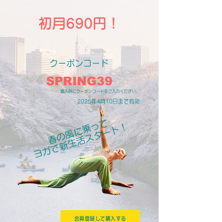
初月690円！
​クーポンコード​​
SPRING39​
​購入時にクーポンコードをご入力ください。
2025年4月10日まで有効​
春の風に乗って
ヨガで新生活スタート！​​
会員登録して購入する